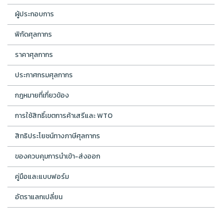
ผู้ประกอบการ
พิกัดศุลกากร
ราคาศุลกากร
ประกาศกรมศุลกากร
กฎหมายที่เกี่ยวข้อง
การใช้สิทธิ์เขตการค้าเสรีและ WTO
สิทธิประโยชน์ทางภาษีศุลกากร
ของควบคุมการนำเข้า-ส่งออก
คู่มือและแบบฟอร์ม
อัตราแลกเปลี่ยน