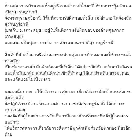
ด่านศุลกากรบ้านดอนตั้งอยู่บริเวณปากแม่น้ำตาปี ตำบลบางกุ้ง อำเภอ
เมืองสุราษฎร์ธานี
จังหวัดสุราษฎร์ธานี มีพื้นที่ความรับผิดชอบทั้งสิ้น 18 อำเภอ ในจังหวัด
สุราษฎร์ธานี
(ยกเว้น อ. เกาะสมุย - อยู่ในพื้นที่ความรับผิดชอบของด่านศุลกากร
เกาะสมุย)
และสนามบินศุลกากรท่าอากาศยานนานาชาติสุราษฎร์ธานี
สินค้าที่นำเข้ามาหรือส่งออกทางด่านศุลกากรบ้านดอนจะใช้การขนส่ง
ทางเรือ
เป็นช่องทางหลัก สินค้าส่งออกที่สำคัญ ได้แก่ แร่ยิปซัม แร่แอนไฮไดรต์
และน้ำมันปาล์ม ส่วนสินค้านำเข้าที่สำคัญ ได้แก่ ถ่านหิน ยางมะตอย
และแก๊สแอมโมเนียเหลว
นอกเหนือจากการให้บริการทางศุลกากรเกี่ยวกับการนำเข้าและส่งออก
สินค้าแล้ว
ยังปฏิบัติภารกิจ ณ ท่าอากาศยานานาชาติสุราษฎร์ธานี ได้แก่ การ
ตรวจปล่อย
ของติดตัวผู้โดยสาร การจัดเก็บภาษีอากรสำหรับของติดตัวผู้โดยสาร
และการ
ให้บริการศุลกากรเกี่ยวกับการคืนภาษีมูลค่าเพิ่มสำหรับนักท่องเที่ยวอีก
ด้วย